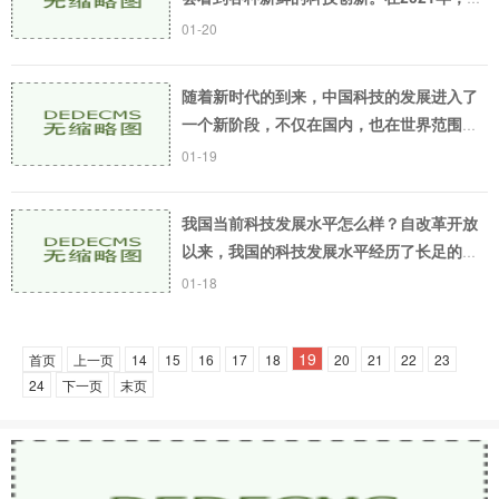
些创新仍在继续。它们范围广泛，涉及到诸
01-20
多领域，从电子商务到生命科学、从人工智
能到虚拟现实
随着新时代的到来，中国科技的发展进入了
一个新阶段，不仅在国内，也在世界范围内
拥有了更加广泛的影响力。下面就让我们来
01-19
看一下新时代中国的科技伟大成就有哪些。
5G技术的全
我国当前科技发展水平怎么样？自改革开放
以来，我国的科技发展水平经历了长足的进
步，尤其是在信息化、生物技术、新材料等
01-18
领域的快速发展，更是让我国的科技水平成
为了全球瞩
19
首页
上一页
14
15
16
17
18
20
21
22
23
24
下一页
末页