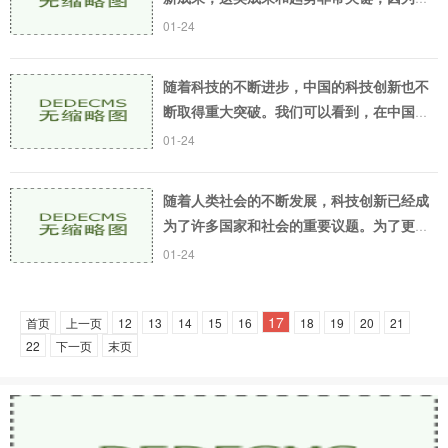
们能够改变未来和改善人类生活。很多人可
01-24
能不知道怎么去了解科技前沿的最新动态，
于是今天我
随着科技的不断进步，中国的科技创新也不
断取得重大突破。我们可以看到，在中国的
科技创新越来越备受国际社会的关注，越来
01-24
越具有国际影响力。下面，就让我们一起来
看一下中国
随着人类社会的不断发展，科技创新已经成
为了许多国家和社会的重要议题。为了更好
地了解这个话题，我们需要从多个角度去探
01-24
究科技创新的发展趋势，同时也需要对当前
的科技市场
17
首页
上一页
12
13
14
15
16
18
19
20
21
22
下一页
末页