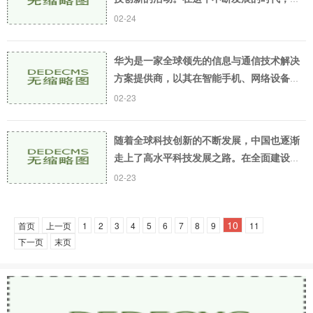
们越来越重视科技创新，因为它对于人们生
02-24
活的各个方面都有着深远的影响。科技创新
主题活动秉
华为是一家全球领先的信息与通信技术解决
方案提供商，以其在智能手机、网络设备、
企业ICT和云计算等领域的创新而闻名。华为
02-23
在创新科技方面的表现令人瞩目。本文将介
绍华为有哪
随着全球科技创新的不断发展，中国也逐渐
走上了高水平科技发展之路。在全面建设创
新型国家的背景下，中国的科技创新表现得
02-23
越来越活跃。本文将从以下几个方面介绍我
国科技创新
10
首页
上一页
1
2
3
4
5
6
7
8
9
11
下一页
末页