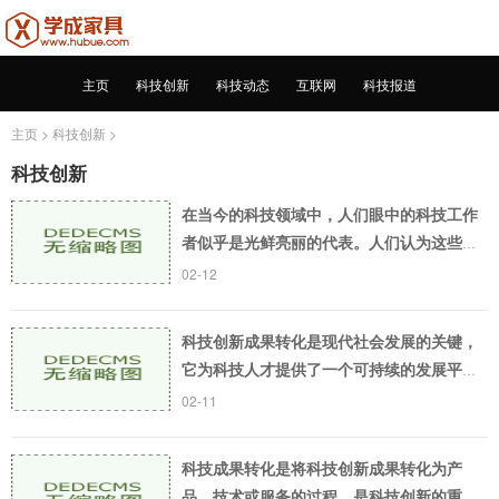
主页
科技创新
科技动态
互联网
科技报道
主页
>
科技创新
>
科技创新
在当今的科技领域中，人们眼中的科技工作
者似乎是光鲜亮丽的代表。人们认为这些科
技人才拥有高薪、高福利、自由创新的工作
02-12
环境，而且他们还能够得到社会的高度认
可。但事实上
科技创新成果转化是现代社会发展的关键，
它为科技人才提供了一个可持续的发展平
台，同时也推动了科技成果向市场经济转
02-11
化。科技创新成果转化的本质是将科研成果
转化为切实可行
科技成果转化是将科技创新成果转化为产
品、技术或服务的过程，是科技创新的重要