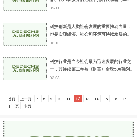
环节之一。科技成果转化工作能够促进科技
02-11
成果的利用和发展，实现科技创新的社会和
经济价值。科
科技创新是人类社会发展的重要推动力量，
也是实现经济、社会和环境可持续发展的关
键因素之一。在过去几十年间，全球范围内
02-10
科技创新取得了一系列重大进展，这些进展
深刻地影响
科技行业是当今社会最为迅速发展的行业之
一，其连续第二年被《财富》全球500强列
为发展最快的行业。目前科技行业的发展主
02-08
要集中在人工智能、互联网、智慧城市等领
域。在不断创
12
首页
上一页
7
8
9
10
11
13
14
15
16
17
下一页
末页