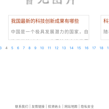
我国最新的科技创新成果有哪些
科
中国是一个极具发展潜力的国家，自
随
改革开放以来，一直保持着高速发展
一
3
4
5
6
7
8
9
10
11
12
13
14
15
16
17
18
1
的态势。在科技创新领域，我国也取
创
得了很多令人瞩目的成果。以下是我
们
国最新的科技创新成果的一些介绍。
科
量
遇
联系我们 | 友情链接 | 招贤纳士 | 网站地图 | 隐私安全