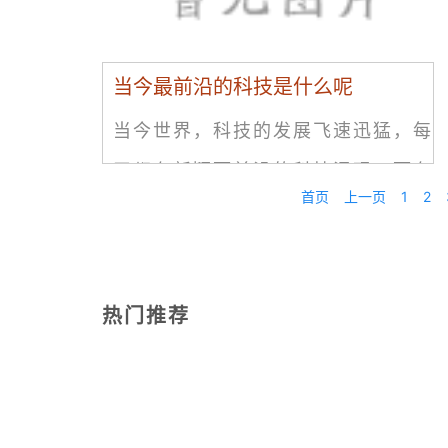
当今最前沿的科技是什么呢
当今世界，科技的发展飞速迅猛，每
天都有新颖而前沿的科技涌现。而在
首页
上一页
1
2
这些科技中，有哪些最为前沿呢？本
文将为大家介绍当今最前沿的科技。
人工智能（Artificial
热门推荐
Intelligence）人工智