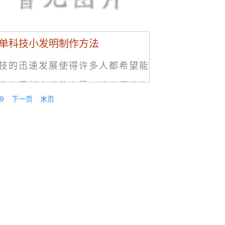
单科技小发明制作方法
技的迅速发展使得许多人都希望能
参与贡献自己的力量。这也促使许
9
下一页
末页
人开始尝试制作一些科技小发明，
高自己的科技水平和实践能力。许
初学者却并不知道如何去制作这些