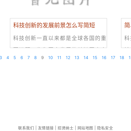
科技创新的发展前景怎么写简短
简
科技创新一直以来都是全球各国的重
科
要议题，作为国家发展的关键因素之
够
3
4
5
6
7
8
9
10
11
12
13
14
15
16
17
18
1
一，科技创新已经成为了我们生活中
多
不可或缺的一部分。随着新兴科技的
提
不断出现，科技创新的前景也变得越
多
来
小
联系我们 | 友情链接 | 招贤纳士 | 网站地图 | 隐私安全